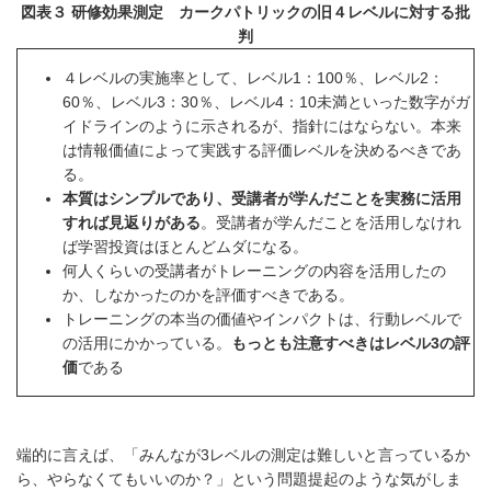
図表３ 研修効果測定 カークパトリックの旧４レベルに対する批
判
４レベルの実施率として、レベル1：100％、レベル2：
60％、レベル3：30％、レベル4：10未満といった数字がガ
イドラインのように示されるが、指針にはならない。本来
は情報価値によって実践する評価レベルを決めるべきであ
る。
本質はシンプルであり、受講者が学んだことを実務に活用
すれば見返りがある
。受講者が学んだことを活用しなけれ
ば学習投資はほとんどムダになる。
何人くらいの受講者がトレーニングの内容を活用したの
か、しなかったのかを評価すべきである。
トレーニングの本当の価値やインパクトは、行動レベルで
の活用にかかっている。
もっとも注意すべきはレベル3の評
価
である
端的に言えば、「みんなが3レベルの測定は難しいと言っているか
ら、やらなくてもいいのか？」という問題提起のような気がしま