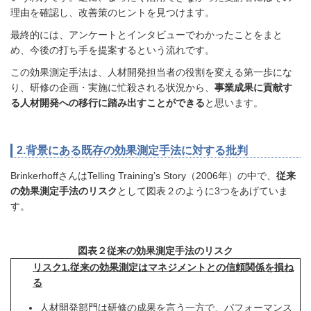
理由を確認し、改善策のヒントを見つけます。
最終的には、アンケートとインタビューでわかったことをまと
め、今後の打ち手を提案するという流れです。
この効果測定手法は、人材開発担当者の役割を変える第一歩にな
り、研修の企画・実施に忙殺される状況から、
事業成果に貢献す
る人材開発への移行に踏み出すことができる
と思います。
2.背景にある既存の効果測定手法に対する批判
BrinkerhoffさんはTelling Training’s Story（2006年）の中で、
従来
の効果測定手法のリスク
として図表２のように3つをあげていま
す。
図表２従来の効果測定手法のリスク
リスク1.従来の効果測定はマネジメントとの信頼関係を損ね
る
人材開発部門は研修の成果を言う一方で、パフォーマンス