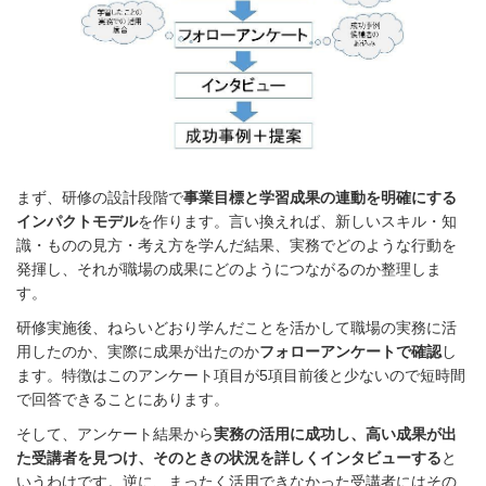
まず、研修の設計段階で
事業目標と学習成果の連動を明確にする
インパクトモデル
を作ります。言い換えれば、新しいスキル・知
識・ものの見方・考え方を学んだ結果、実務でどのような行動を
発揮し、それが職場の成果にどのようにつながるのか整理しま
す。
研修実施後、ねらいどおり学んだことを活かして職場の実務に活
用したのか、実際に成果が出たのか
フォローアンケートで確認
し
ます。特徴はこのアンケート項目が5項目前後と少ないので短時間
で回答できることにあります。
そして、アンケート結果から
実務の活用に成功し、高い成果が出
た受講者を見つけ、そのときの状況を詳しくインタビューする
と
いうわけです。逆に、まったく活用できなかった受講者にはその