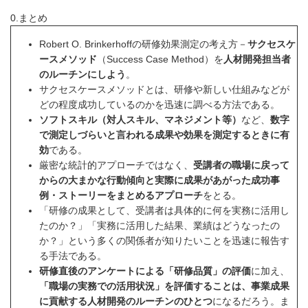
0.まとめ
Robert O. Brinkerhoffの研修効果測定の考え方－
サクセスケ
ースメソッド
（Success Case Method）を
人材開発担当者
のルーチンにしよう
。
サクセスケースメソッドとは、研修や新しい仕組みなどが
どの程度成功しているのかを迅速に調べる方法である。
ソフトスキル（対人スキル、マネジメント等）
など、
数字
で測定しづらいと言われる成果や効果を測定するときに有
効
である。
厳密な統計的アプローチではなく、
受講者の職場に戻って
からの大まかな行動傾向と実際に成果があがった成功事
例・ストーリーをまとめるアプローチ
をとる。
「研修の成果として、受講者は具体的に何を実務に活用し
たのか？」「実務に活用した結果、業績はどうなったの
か？」という多くの関係者が知りたいことを迅速に報告す
る手法である。
研修直後のアンケートによる「研修品質」の評価
に加え、
「職場の実務での活用状況」を評価することは、事業成果
に貢献する人材開発のルーチンのひとつ
になるだろう。ま