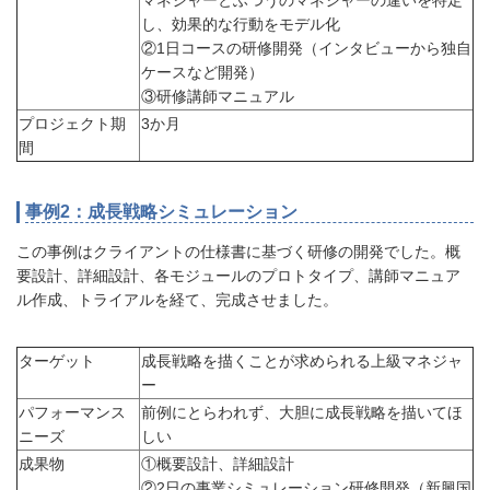
マネジャーとふつうのマネジャーの違いを特定
し、効果的な行動をモデル化
②1日コースの研修開発（インタビューから独自
ケースなど開発）
③研修講師マニュアル
プロジェクト期
3か月
間
事例2：成長戦略シミュレーション
この事例はクライアントの仕様書に基づく研修の開発でした。概
要設計、詳細設計、各モジュールのプロトタイプ、講師マニュア
ル作成、トライアルを経て、完成させました。
ターゲット
成長戦略を描くことが求められる上級マネジャ
ー
パフォーマンス
前例にとらわれず、大胆に成長戦略を描いてほ
ニーズ
しい
成果物
①概要設計、詳細設計
②2日の事業シミュレーション研修開発（新興国