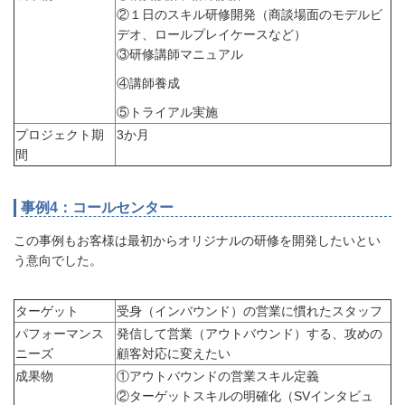
②１日のスキル研修開発（商談場面のモデルビ
デオ、ロールプレイケースなど）
③研修講師マニュアル
④講師養成
⑤トライアル実施
プロジェクト期
3か月
間
事例4：コールセンター
この事例もお客様は最初からオリジナルの研修を開発したいとい
う意向でした。
ターゲット
受身（インバウンド）の営業に慣れたスタッフ
パフォーマンス
発信して営業（アウトバウンド）する、攻めの
ニーズ
顧客対応に変えたい
成果物
①アウトバウンドの営業スキル定義
②ターゲットスキルの明確化（SVインタビュ