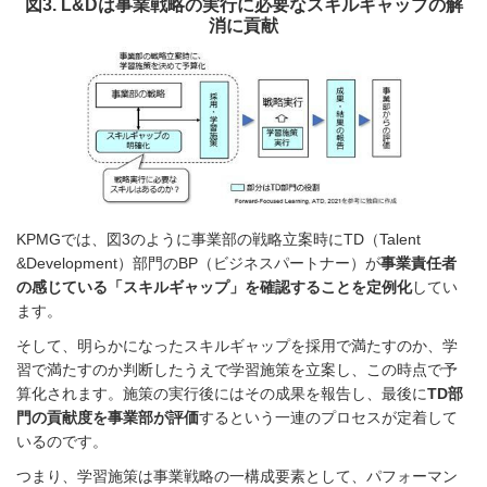
図3. L&Dは事業戦略の実行に必要なスキルギャップの解
消に貢献
KPMGでは、図3のように事業部の戦略立案時にTD（Talent
&Development）部門のBP（ビジネスパートナー）が
事業責任者
の感じている「スキルギャップ」を確認することを定例化
してい
ます。
そして、明らかになったスキルギャップを採用で満たすのか、学
習で満たすのか判断したうえで学習施策を立案し、この時点で予
算化されます。施策の実行後にはその成果を報告し、最後に
TD部
門の貢献度を事業部が評価
するという一連のプロセスが定着して
いるのです。
つまり、学習施策は事業戦略の一構成要素として、パフォーマン