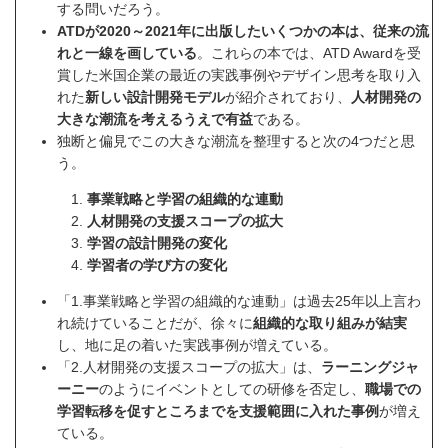
する問いだろう。
ATDが2020～2021年に出版したいくつかの本は、従来の流
れと一線を画している
。これらの本では、ATD Awardを受
賞した米国企業の最近の実践事例やデザイン思考を取り入
れた
新しい設計開発モデル
が紹介されており、
人材開発の
大きな潮流を考えるうえで有益
である。
独断と偏見でこの大きな潮流を整理すると次の4つだと思
う。
事業戦略と学習の組織的な連動
人材開発の支援スコープの拡大
学習の設計開発の変化
学習者の学び方の変化
「1.事業戦略と学習の組織的な連動」は過去25年以上言わ
れ続けていることだが、徐々に
組織的な取り組みが結実
し、地に足の着いた実践事例が増えている。
「2.人材開発の支援スコープの拡大」は、
ラーニングジャ
ーニー
のようにイベントとしての研修を否定し、
職場での
学習転移を促すところまでを支援範囲に入れた事例
が増え
ている。