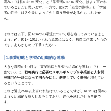
図2の「経営の4つの変化」と「学習者の4つの変化」はよく言われ
ていることだと思います。一方で、図2の「経営の期待」と「学習
者の期待」は各企業によって少し違う部分があるかもしれませ
ん。
それでは以下、図1の4つの潮流について順を追ってみていきまし
ょう。尚、図1～10はいずれも原書にはなく、独自に作成したもの
です。あらかじめご了承ください
1.事業戦略と学習の組織的な連動
大きな潮流の1つ目は「事業戦略と学習の組織的な連動」です。一
言でいえば、
戦略実行に必要なスキルギャップ
を
事業部と人材開
発部門が一緒になって明らかにし、解消していく事例
が増えてい
るということです。
これは過去25年以上言われ続けていることですが、KPMGは図3の
ような組織的な取り組みをしており、進化を感じさせる事例で
す。