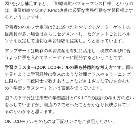
図7を少し補足すると、「戦略連動パフォーマンス目標」というの
は、事業戦略で定めたKPIの改善に必要な実務行動を学習目標にす
るということです。
学習者のペルソナ重視は先に述べたとおりですが、ターゲットの
従業員が多い場合はさらにセグメントし、セグメントごとにペル
ソナを設定して適切な学習経験を提案しようと言っています。
アップデートは既存の学習資産を有効に活用し、現在の学びに合
うように手を入れてスピーディーに開発するということです。
学習クラスターはOK-LCDモデルの最も特徴的な考え方
です。図6
で見たように学習経験は従来のような対面クラスやｅラーニング
に限らず、同僚同士で教えあうことなどさまざまな学びを含むた
め「学習クラスター」という言葉を使っています。
図７の下半分は従来型の学習設計とOK-LCDの設計の考え方の違い
を示していますが、潮流の２で述べたことがかなり反映されてい
るのがわかると思います。
OK-LCDモデルそのものは下記リンクをご参照ください。