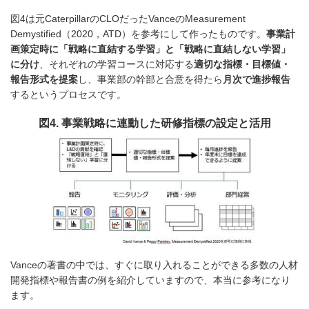
図4は元CaterpillarのCLOだったVanceのMeasurement
Demystified（2020，ATD）を参考にして作ったものです。
事業計
画策定時に「戦略に直結する学習」と「戦略に直結しない学習」
に分け
、それぞれの学習コースに対応する
適切な指標・目標値・
報告形式を提案
し、事業部の幹部と合意を得たら
月次で進捗報告
するというプロセスです。
図4. 事業戦略に連動した研修指標の設定と活用
Vanceの著書の中では、すぐに取り入れることができる多数の人材
開発指標や報告書の例を紹介していますので、本当に参考になり
ます。