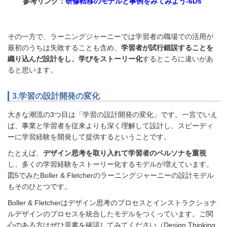
参考リンク：
研修転移のモデルと事例をみてみよう-6Ds
その一方で、ラーニングジャーニーでは学習者の職場での活用が
最初のうちは失敗することも含め、
学習者が試行錯誤することを
織り込んだ設計をし、学びをストーリー化
するところに違いがあ
ると思います。
3.学習の設計開発の変化
大きな潮流の3つ目は「学習の設計開発の変化」です。一言でいえ
ば、事業と学習者を従来よりも深く理解して設計し、スピーディ
ーに学習経験を開発して提供するということです。
たとえば、
デザイン思考を取り入れて学習者のペルソナを重視
し、多くの学習経験をストーリー化するモデルが増えています。
図5でみたBoller & Fletcherのラーニングジャーニーの設計モデル
もそのひとつです。
Boller & Fletcherはデザイン思考のプロセスとインストラクショナ
ルデザインのプロセスを統合したモデルをつくっています。ご関
心のある方はぜひ原書を確認してみてください（Design Thinking