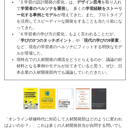
「3.学習の設計開発の変化」は、
デザイン思考
を取り入れ
て
学習者のペルソナを重視
し、多くの
学習経験をストーリ
ー化する事例とモデル
が増えてきた。また、プロトタイプ
を活用してスピーディーな開発をすることも当たり前にな
ってきた。
「4.学習者の学び方の変化」もよく言われることだが、
「
学びの3つのタッチポイント
」や「
現代の学びの9要素
」
など、現在の学習者のペルソナにフィットする明快なモデ
ルが登場した。
現時点での人材開発の潮流をどうとらえるのか、議論の好
材料となる事例やモデルが出てきていると思う。ぜひ、日
本企業の人材開発部内でも議論していただきたい。
「オンライン研修時代に対応して人材開発部はどのように変われ
ばよいのか？」、これは多くの人材開発担当が自問する問いでし