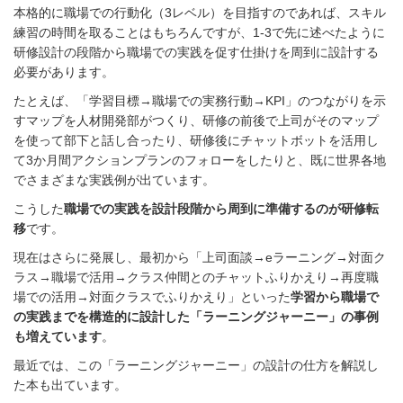
本格的に職場での行動化（3レベル）を目指すのであれば、スキル
練習の時間を取ることはもちろんですが、1-3で先に述べたように
研修設計の段階から職場での実践を促す仕掛けを周到に設計する
必要があります。
たとえば、「学習目標→職場での実務行動→KPI」のつながりを示
すマップを人材開発部がつくり、研修の前後で上司がそのマップ
を使って部下と話し合ったり、研修後にチャットボットを活用し
て3か月間アクションプランのフォローをしたりと、既に世界各地
でさまざまな実践例が出ています。
こうした
職場での実践を設計段階から周到に準備するのが研修転
移
です。
現在はさらに発展し、最初から「上司面談→eラーニング→対面ク
ラス→職場で活用→クラス仲間とのチャットふりかえり→再度職
場での活用→対面クラスでふりかえり」といった
学習から職場で
の実践までを構造的に設計した「ラーニングジャーニー」の事例
も増えています
。
最近では、この「ラーニングジャーニー」の設計の仕方を解説し
た本も出ています。