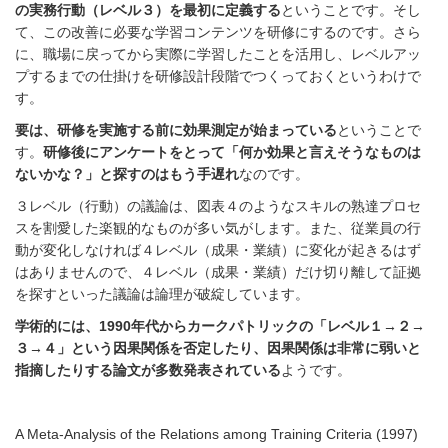
の実務行動（レベル３）を最初に定義する
ということです。そし
て、この改善に必要な学習コンテンツを研修にするのです。さら
に、職場に戻ってから実際に学習したことを活用し、レベルアッ
プするまでの仕掛けを研修設計段階でつくっておくというわけで
す。
要は、研修を実施する前に効果測定が始まっている
ということで
す。
研修後にアンケートをとって「何か効果と言えそうなものは
ないかな？」と探すのはもう手遅れ
なのです。
３レベル（行動）の議論は、図表４のようなスキルの熟達プロセ
スを割愛した楽観的なものが多い気がします。また、従業員の行
動が変化しなければ４レベル（成果・業績）に変化が起きるはず
はありませんので、４レベル（成果・業績）だけ切り離して証拠
を探すといった議論は論理が破綻しています。
学術的には、1990年代からカークパトリックの「レベル１→２→
３→４」という因果関係を否定したり、因果関係は非常に弱いと
指摘したりする論文が多数発表されている
ようです。
A Meta-Analysis of the Relations among Training Criteria (1997)