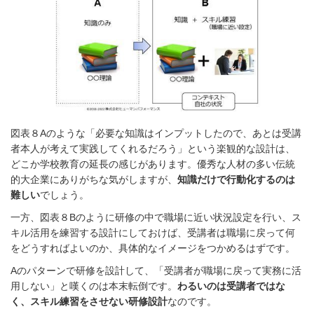
図表８Aのような「必要な知識はインプットしたので、あとは受講
者本人が考えて実践してくれるだろう」という楽観的な設計は、
どこか学校教育の延長の感じがあります。優秀な人材の多い伝統
的大企業にありがちな気がしますが、
知識だけで行動化するのは
難しい
でしょう。
一方、図表８Bのように研修の中で職場に近い状況設定を行い、ス
キル活用を練習する設計にしておけば、受講者は職場に戻って何
をどうすればよいのか、具体的なイメージをつかめるはずです。
Aのパターンで研修を設計して、「受講者が職場に戻って実務に活
用しない」と嘆くのは本末転倒です。
わるいのは受講者ではな
く、スキル練習をさせない研修設計
なのです。