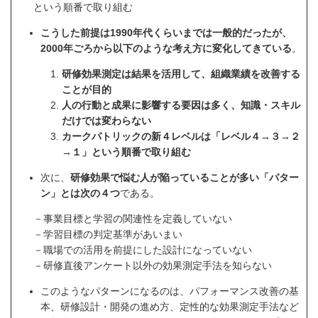
という順番で取り組む
こうした前提は1990年代くらいまでは一般的だったが、
2000年ごろから以下のような考え方に変化してきている
。
研修効果測定は結果を活用して、組織業績を改善する
ことが目的
人の行動と成果に影響する要因は多く、知識・スキル
だけでは変わらない
カークパトリックの新４レベルは「レベル４→３→２
→１」という順番で取り組む
次に、
研修効果で悩む人が陥っていることが多い「パター
ン」とは次の４つ
である。
－事業目標と学習の関連性を定義していない
－学習目標の判定基準があいまい
－職場での活用を前提にした設計になっていない
－研修直後アンケート以外の効果測定手法を知らない
このようなパターンになるのは、パフォーマンス改善の基
本、研修設計・開発の進め方、定性的な効果測定手法など