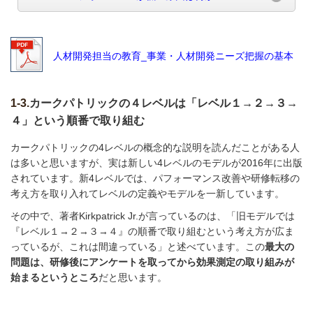
人材開発担当の教育_事業・人材開発ニーズ把握の基本
1-3.
カークパトリックの４レベルは「レベル１→２→３→
４」という順番で取り組む
カークパトリックの4レベルの概念的な説明を読んだことがある人
は多いと思いますが、実は新しい4レベルのモデルが2016年に出版
されています。新4レベルでは、パフォーマンス改善や研修転移の
考え方を取り入れてレベルの定義やモデルを一新しています。
その中で、著者Kirkpatrick Jr.が言っているのは、「旧モデルでは
『レベル１→２→３→４』の順番で取り組むという考え方が広ま
っているが、これは間違っている」と述べています。この
最大の
問題は、研修後にアンケートを取ってから効果測定の取り組みが
始まるというところ
だと思います。