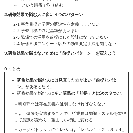
４」という順番で取り組む
2.研修効果で悩む人に多い４つのパターン
2-1.事業目標と学習の関連性を定義していない
2-2.学習目標の判定基準があいまい
2-3.職場での活用を前提にした設計になっていない
2-4.研修直後アンケート以外の効果測定手法を知らない
3.研修効果で悩まないために「前提とパターン」を変えよう
0.まとめ
研修効果で悩む人には見直した方がよい「前提とパター
ン」がある
と思う。
研修効果で悩む人に多い
暗黙の「前提」とは次の３つ
だ。
－研修部門は存在意義を証明しなければならない
－よい研修を実施することで、従業員は知識・スキルを習得
して意識が変わり、望ましい行動に変わる
－カークパトリックの４レベルは「レベル１→２→３→４」