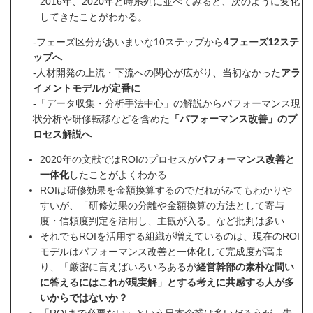
2016年、2020年と時系列に並べてみると、次のように変化
してきたことがわかる。
-フェーズ区分があいまいな10ステップから
4フェーズ12ステ
ップへ
-人材開発の上流・下流への関心が広がり、当初なかった
アラ
イメントモデルが定番に
-「データ収集・分析手法中心」の解説からパフォーマンス現
状分析や研修転移などを含めた
「パフォーマンス改善」のプ
ロセス解説へ
2020年の文献ではROIのプロセスが
パフォーマンス改善と
一体化
したことがよくわかる
ROIは研修効果を金額換算するのでだれがみてもわかりや
すいが、「研修効果の分離や金額換算の方法として寄与
度・信頼度判定を活用し、主観が入る」など批判は多い
それでもROIを活用する組織が増えているのは、現在のROI
モデルはパフォーマンス改善と一体化して完成度が高ま
り、「厳密に言えばいろいろあるが
経営幹部の素朴な問い
に答えるにはこれが現実解」とする考えに共感する人が多
いからではないか？