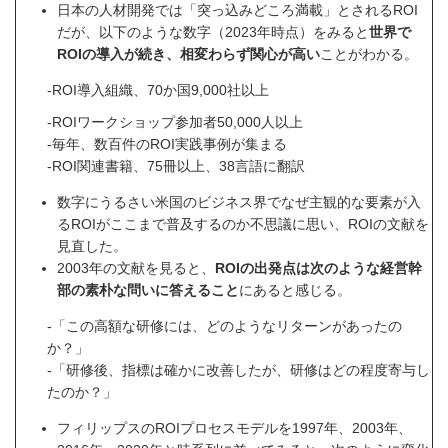
日本の人材開発では「突っ込みどころ満載」とされるROI
だが、以下のような数字（2023年時点）をみると
世界で
ROIの導入が続き、相変わらず関心が高い
ことがわかる。
-ROI導入組織、70か国9,000社以上
-ROIワークショップ参加者50,000人以上
-毎年、数百件のROI実践事例が集まる
-ROI関連書籍、75冊以上、38言語に翻訳
数字にうるさい米国のビジネス界でなぜ主観的な要素が入
るROIがここまで普及するのか不思議に思い、ROIの文献を
見直した。
2003年の文献を見ると、
ROIの出発点は次のような経営幹
部の素朴な問いに答えること
にあると感じる。
-「この高額な研修には、どのようなリターンがあったの
か？」
-「研修後、指標は確かに改善したが、研修はどの程度寄与し
たのか？」
フィリップスのROIプロセスモデルを1997年、2003年、