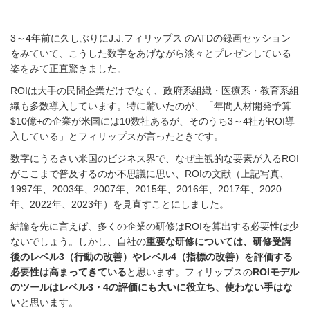
3～4年前に久しぶりにJ.J.フィリップス のATDの録画セッション
をみていて、こうした数字をあげながら淡々とプレゼンしている
姿をみて正直驚きました。
ROIは大手の民間企業だけでなく、政府系組織・医療系・教育系組
織も多数導入しています。特に驚いたのが、「年間人材開発予算
$10億+の企業が米国には10数社あるが、そのうち3～4社がROI導
入している」とフィリップスが言ったときです。
数字にうるさい米国のビジネス界で、なぜ主観的な要素が入るROI
がここまで普及するのか不思議に思い、ROIの文献（上記写真、
1997年、2003年、2007年、2015年、2016年、2017年、2020
年、2022年、2023年）を見直すことにしました。
結論を先に言えば、多くの企業の研修はROIを算出する必要性は少
ないでしょう。しかし、自社の
重要な研修については、研修受講
後のレベル3（行動の改善）やレベル4（指標の改善）を評価する
必要性は高まってきている
と思います。フィリップスの
ROIモデル
のツールはレベル3・4の評価にも大いに役立ち、使わない手はな
い
と思います。