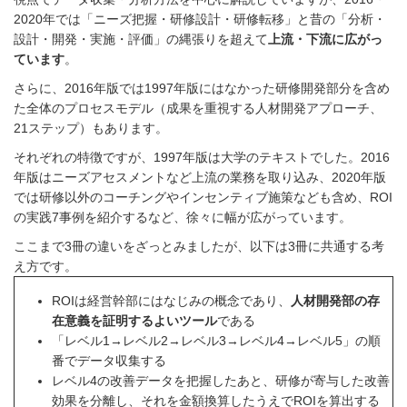
2020年では「ニーズ把握・研修設計・研修転移」と昔の「分析・
設計・開発・実施・評価」の縄張りを超えて
上流・下流に広がっ
ています
。
さらに、2016年版では1997年版にはなかった研修開発部分を含め
た全体のプロセスモデル（成果を重視する人材開発アプローチ、
21ステップ）もあります。
それぞれの特徴ですが、1997年版は大学のテキストでした。2016
年版はニーズアセスメントなど上流の業務を取り込み、2020年版
では研修以外のコーチングやインセンティブ施策なども含め、ROI
の実践7事例を紹介するなど、徐々に幅が広がっています。
ここまで3冊の違いをざっとみましたが、以下は3冊に共通する考
え方です。
ROIは経営幹部にはなじみの概念であり、
人材開発部の存
在意義を証明するよいツール
である
「レベル1→レベル2→レベル3→レベル4→レベル5」の順
番でデータ収集する
レベル4の改善データを把握したあと、研修が寄与した改善
効果を分離し、それを金額換算したうえでROIを算出する