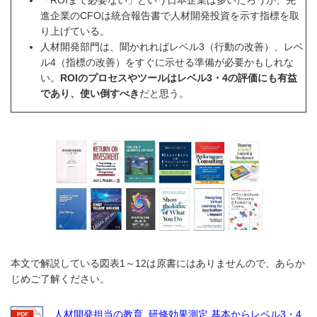
「ROIまで必要ない」という日本企業は多いだろうが、先
進企業のCFOは統合報告書で人材開発投資を示す指標を取
り上げている。
人材開発部門は、聞かれればレベル3（行動の改善）、レベ
ル4（指標の改善）をすぐに示せる準備が必要かもしれな
い。
ROIのプロセスやツールはレベル3・4の評価にも有益
であり、使い倒すべき
だと思う。
本文で解説している図表1～12は原書にはありませんので、あらか
じめご了解ください。
人材開発担当の教育_研修効果測定 基本からレベル3・4