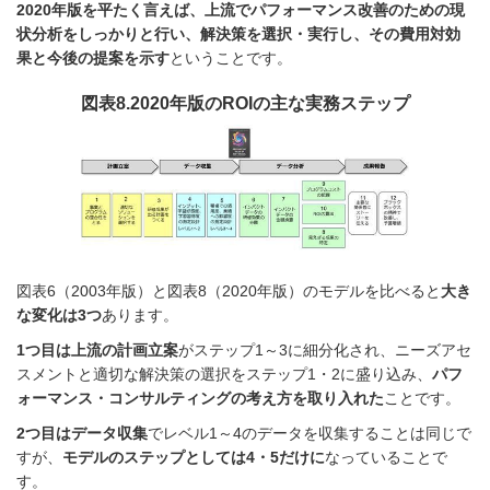
2020年版を平たく言えば、上流でパフォーマンス改善のための現
状分析をしっかりと行い、解決策を選択・実行し、その費用対効
果と今後の提案を示す
ということです。
図表8.
2020年版のROIの主な実務ステップ
図表6（2003年版）と図表8（2020年版）のモデルを比べると
大き
な変化は3つ
あります。
1つ目は上流の計画立案
がステップ1～3に細分化され、ニーズアセ
スメントと適切な解決策の選択をステップ1・2に盛り込み、
パフ
ォーマンス・コンサルティングの考え方を取り入れた
ことです。
2つ目はデータ収集
でレベル1～4のデータを収集することは同じで
すが、
モデルのステップとしては4・5だけに
なっていることで
す。